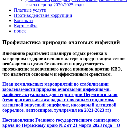
г. и за период 2020-2025 годы
Платные услуги
Противодействие коррупции
Контакты
Карта сайта
поиск
Профилактика природно-очаговых инфекций
Вниманию родителей! Планируя отдых ребёнка в
загородном оздоровительном лагере в предстоящем сезоне
необходимо в целях безопасности предусмотреть
прохождение законченного курса прививок против КВЭ,
что является основным и эффективным средством.
План комплексных мероприятий по стабилизации
заболеваемости п
риродно-очаговыми инфекциями,
наиболее актуальных для территории Пермского края
(геморрагическая лихорадка с почечным синдромом,
клещевой вирусный энцефалит, иксодовый клещевой
боррелиоз, лептоспироз, туляремия на 2021-2023 гг)
Постановление Главного государственного санитарного
врача по Пермскому краю №2 от 21 марта 2023 года ” О