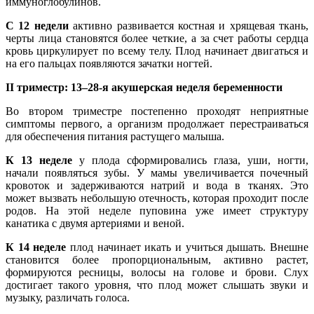
иммуноглобулинов.
С 12 недели
активно развивается костная и хрящевая ткань,
черты лица становятся более четкие, а за счет работы сердца
кровь циркулирует по всему телу. Плод начинает двигаться и
на его пальцах появляются зачатки ногтей.
II триместр: 13–28-я акушерская неделя беременности
Во втором триместре постепенно проходят неприятные
симптомы первого, а организм продолжает перестраиваться
для обеспечения питания растущего малыша.
К 13 неделе
у плода сформировались глаза, уши, ногти,
начали появляться зубы. У мамы увеличивается почечный
кровоток и задерживаются натрий и вода в тканях. Это
может вызвать небольшую отечность, которая проходит после
родов. На этой неделе пуповина уже имеет структуру
канатика с двумя артериями и веной.
К 14 неделе
плод начинает икать и учиться дышать. Внешне
становится более пропорциональным, активно растет,
формируются ресницы, волосы на голове и брови. Слух
достигает такого уровня, что плод может слышать звуки и
музыку, различать голоса.