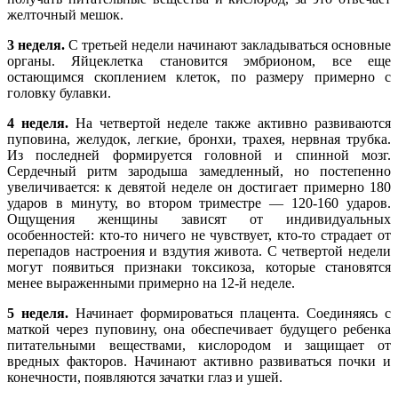
желточный мешок.
3 неделя.
С третьей недели начинают закладываться основные
органы. Яйцеклетка становится эмбрионом, все еще
остающимся скоплением клеток, по размеру примерно с
головку булавки.
4 неделя.
На четвертой неделе также активно развиваются
пуповина, желудок, легкие, бронхи, трахея, нервная трубка.
Из последней формируется головной и спинной мозг.
Сердечный ритм зародыша замедленный, но постепенно
увеличивается: к девятой неделе он достигает примерно 180
ударов в минуту, во втором триместре — 120-160 ударов.
Ощущения женщины зависят от индивидуальных
особенностей: кто-то ничего не чувствует, кто-то страдает от
перепадов настроения и вздутия живота. С четвертой недели
могут появиться признаки токсикоза, которые становятся
менее выраженными примерно на 12-й неделе.
5 неделя.
Начинает формироваться плацента. Соединяясь с
маткой через пуповину, она обеспечивает будущего ребенка
питательными веществами, кислородом и защищает от
вредных факторов. Начинают активно развиваться почки и
конечности, появляются зачатки глаз и ушей.