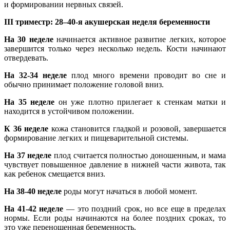
и формировании нервных связей.
III триместр: 28–40-я акушерская неделя беременности
На 30 неделе
начинается активное развитие легких, которое
завершится только через несколько недель. Кости начинают
отвердевать.
На 32-34 неделе
плод много времени проводит во сне и
обычно принимает положение головой вниз.
На 35 неделе
он уже плотно прилегает к стенкам матки и
находится в устойчивом положении.
К 36 неделе
кожа становится гладкой и розовой, завершается
формирование легких и пищеварительной системы.
На 37 неделе
плод считается полностью доношенным, и мама
чувствует повышенное давление в нижней части живота, так
как ребенок смещается вниз.
На 38-40 неделе
роды могут начаться в любой момент.
На 41-42 неделе
— это поздний срок, но все еще в пределах
нормы. Если роды начинаются на более поздних сроках, то
это уже переношенная беременность.