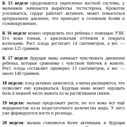
К 15 неделе
продолжается укрепление костной системы, у
мальчиков начинается выработка тестостерона. Кровоток
усиливается, сердце работает активнее, может повыситься
артериальное давление, что приводит к головным болям и
головокружению.
К 16 неделе
можно определить пол ребенка с помощью УЗИ.
Его кожа тонкая, с красноватым оттенком и покрыта
волосками. Рост плода достигает 14 сантиметров, а вес —
около 125 граммов.
К 17 неделе
будущая мама начинает чувствовать движения
ребенка, которые сравнимы с чувством бабочек в животе.
Рост плода составляет примерно 13 сантиметров, а вес —
около 140 граммов.
18 неделя:
плод активно шевелится, а матка расширяется, что
позволяет ему кувыркаться. Будущая мама может ощущать
боль в нижней части живота из-за растягивания связок.
19 неделя:
малыш продолжает расти, но его кожа всё ещё
морщинистая из-за недостаточного количества жира. У него
уже формируются ногти и ресницы.
20 неделя
: малыш становится более активным, и будущая