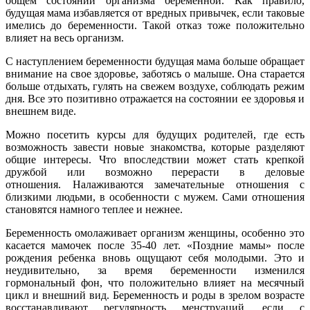
общем состоянии организма беременной. Как правило,
будущая мама избавляется от вредных привычек, если таковые
имелись до беременности. Такой отказ тоже положительно
влияет на весь организм.
С наступлением беременности будущая мама больше обращает
внимание на свое здоровье, заботясь о малыше. Она старается
больше отдыхать, гулять на свежем воздухе, соблюдать режим
дня. Все это позитивно отражается на состоянии ее здоровья и
внешнем виде.
Можно посетить курсы для будущих родителей, где есть
возможность завести новые знакомства, которые разделяют
общие интересы. Что впоследствии может стать крепкой
дружбой или возможно перерасти в деловые
отношения. Налаживаются замечательные отношения с
близкими людьми, в особенности с мужем. Сами отношения
становятся намного теплее и нежнее.
Беременность омолаживает организм женщины, особенно это
касается мамочек после 35-40 лет. «Поздние мамы» после
рождения ребенка вновь ощущают себя молодыми. Это и
неудивительно, за время беременности изменился
гормональный фон, что положительно влияет на месячный
цикл и внешний вид. Беременность и роды в зрелом возрасте
восстанавливают регулярность менструаций, если с