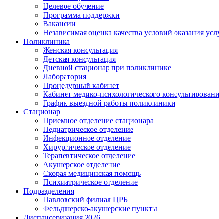
Целевое обучение
Программа поддержки
Вакансии
Независимая оценка качества условий оказания ус
Поликлиника
Женская консультация
Детская консультация
Дневной стационар при поликлинике
Лаборатория
Процедурный кабинет
Кабинет медико-психологического консультирован
График выездной работы поликлиники
Стационар
Приемное отделение стационара
Педиатрическое отделение
Инфекционное отделение
Хирургическое отделение
Терапевтическое отделение
Акушерское отделение
Скорая медицинская помощь
Психиатрическое отделение
Подразделения
Павловский филиал ЦРБ
Фельдшерско-акушерские пункты
Диспансеризация 2026