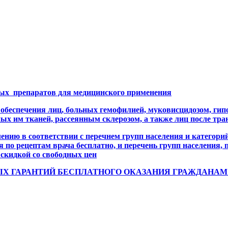
ых препаратов для медицинского применения
 обеспечения лиц, больных гемофилией, муковисцидозом, ги
х им тканей, рассеянным склерозом, а также лиц после тран
ию в соответствии с перечнем групп населения и категорий
я по рецептам врача бесплатно, и перечень групп населения
 скидкой со свободных цен
 ГАРАНТИЙ БЕСПЛАТНОГО ОКАЗАНИЯ ГРАЖДАНАМ 