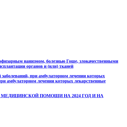
пофизарным нанизмом, болезнью Гоше, злокачественными
сплантации органов и (или) тканей
 заболеваний, при амбулаторном лечении которых
, при амбулаторном лечении которых лекарственные
МЕДИЦИНСКОЙ ПОМОЩИ НА 2024 ГОД И НА